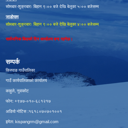
सोमबार-शुक्रबारः बिहान ९ः०० बजे देखि बेलुका ५ः०० बजेसम्म
जाडोयाम
सोमबार-शुक्रबारः बिहान ९ः०० बजे देखि बेलुका ४ः०० बजेसम्म
सार्वजनिक बिदाको दिन कार्यालय बन्द रहनेछ।
सम्पर्क
किस्पाङ गाउँपालिका
गाउँ कार्यपालिकाको कार्यालय
काहुले‍‍, नुवाकोट
फोन: ‌+९७७-०१०-६८१२१७
अडियो नोटिस ‌‍:१६१८०७०७०१००१
इमेल:
kispangrm@gmail.com