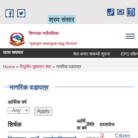
Skip to main content
श्रम संसार
किस्पाङ गाउँपालिका
"सुसंस्कृत समतामुलक समृद्ध किस्पाङ"
ताजा समाचार
सेवा करार सम्बन्धी सूचना
You are here
Home
»
विधुतीय सुशासन सेवा
» नागरिक वडापत्र
नागरिक वडापत्र
आर्थिक वर्ष
आर्थि
शिर्षक
मिति
दस्तावेज
क बर्ष
Citizen