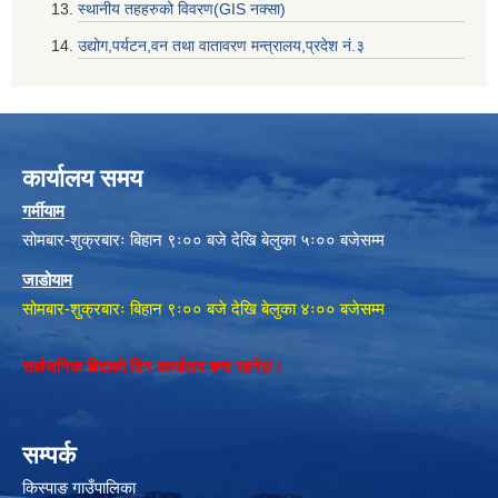
स्थानीय तहहरुको विवरण(GIS नक्सा)
उद्योग,पर्यटन,वन तथा वातावरण मन्त्रालय,प्रदेश नं‌‍‌‍.३
कार्यालय समय
गर्मीयाम
सोमबार-शुक्रबारः बिहान ९ः०० बजे देखि बेलुका ५ः०० बजेसम्म
जाडोयाम
सोमबार-शुक्रबारः बिहान ९ः०० बजे देखि बेलुका ४ः०० बजेसम्म
सार्वजनिक बिदाको दिन कार्यालय बन्द रहनेछ।
सम्पर्क
किस्पाङ गाउँपालिका