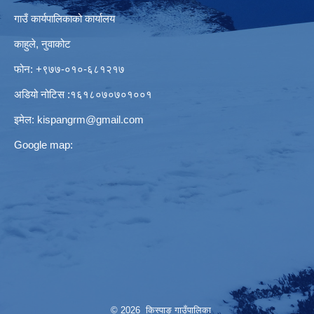
गाउँ कार्यपालिकाको कार्यालय
काहुले‍‍, नुवाकोट
फोन: ‌+९७७-०१०-६८१२१७
अडियो नोटिस ‌‍:१६१८०७०७०१००१
इमेल:
kispangrm@gmail.com
Google map:
© 2026 किस्पाङ गाउँपालिका