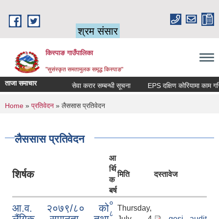
Skip to main content
श्रम संसार
किस्पाङ गाउँपालिका
"सुसंस्कृत समतामुलक समृद्ध किस्पाङ"
ताजा समाचार
सेवा करार सम्बन्धी सूचना
You are here
Home
»
प्रतिवेदन
» लैससास प्रतिवेदन
लैससास प्रतिवेदन
आ
र्थि
शिर्षक
मिति
दस्तावेज
क
बर्ष
०
आ.व. २०७९/८० को
Thursday,
८
लैंगिक समानता तथा
July 4,
gesi audit