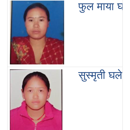
फुल माया घल
सुस्मृती घले