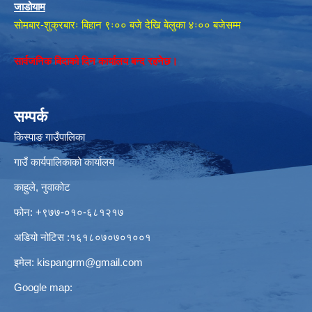
जाडोयाम
सोमबार-शुक्रबारः बिहान ९ः०० बजे देखि बेलुका ४ः०० बजेसम्म
सार्वजनिक बिदाको दिन कार्यालय बन्द रहनेछ।
सम्पर्क
किस्पाङ गाउँपालिका
गाउँ कार्यपालिकाको कार्यालय
काहुले‍‍, नुवाकोट
फोन: ‌+९७७-०१०-६८१२१७
अडियो नोटिस ‌‍:१६१८०७०७०१००१
इमेल:
kispangrm@gmail.com
Google map: