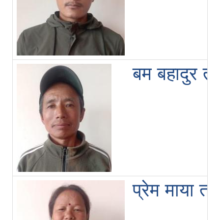
बम बहादुर त
प्रेम माया त