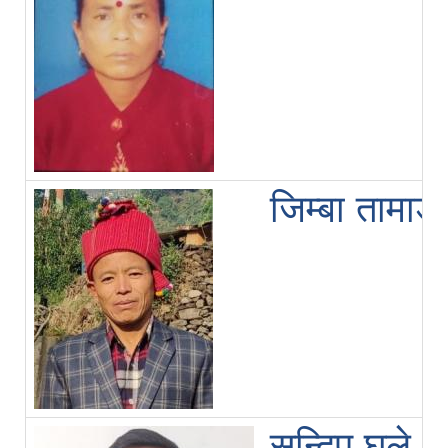
जिम्बा तामाङ
सन्दिप घले