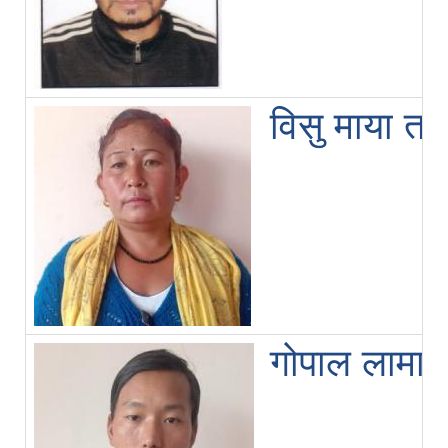
विसु माया ता
गोपाल लामा