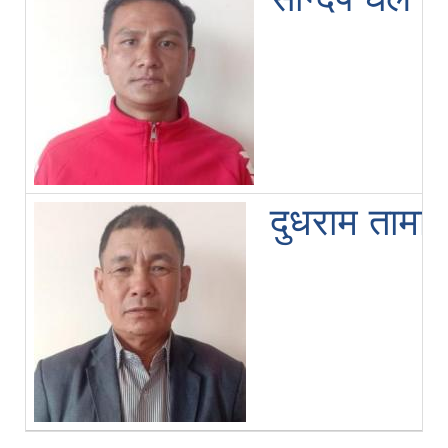
दुधराम तामा