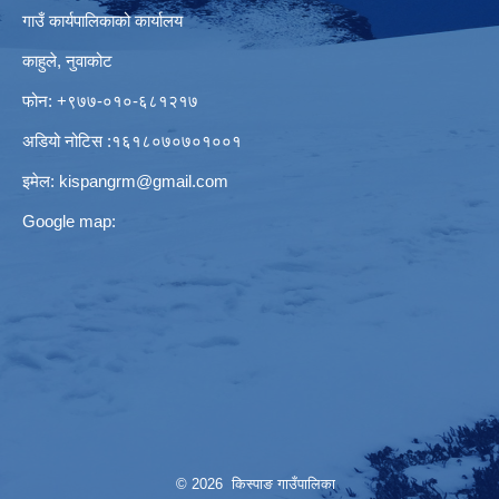
गाउँ कार्यपालिकाको कार्यालय
काहुले‍‍, नुवाकोट
फोन: ‌+९७७-०१०-६८१२१७
अडियो नोटिस ‌‍:१६१८०७०७०१००१
इमेल:
kispangrm@gmail.com
Google map:
© 2026 किस्पाङ गाउँपालिका