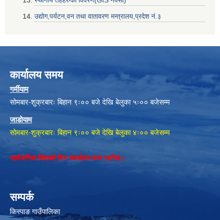
स्थानीय तहहरुको विवरण(GIS नक्सा)
उद्योग,पर्यटन,वन तथा वातावरण मन्त्रालय,प्रदेश नं‌‍‌‍.३
कार्यालय समय
गर्मीयाम
सोमबार-शुक्रबारः बिहान ९ः०० बजे देखि बेलुका ५ः०० बजेसम्म
जाडोयाम
सोमबार-शुक्रबारः बिहान ९ः०० बजे देखि बेलुका ४ः०० बजेसम्म
सार्वजनिक बिदाको दिन कार्यालय बन्द रहनेछ।
सम्पर्क
किस्पाङ गाउँपालिका