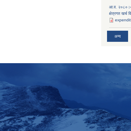
आ.व. २०८०।०
क्षेत्रगत खर्च 
expendit
अन्य