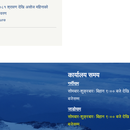
८१ श्रावण देखि असोज महिनाको
विवरण
ure
कार्यालय समय
गर्मीयाम
सोमबार-शुक्रबारः बिहान ९ः०० बजे देखि
बजेसम्म
जाडोयाम
सोमबार-शुक्रबारः बिहान ९ः०० बजे देखि
बजेसम्म