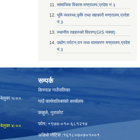
सामाजिक विकास मन्त्रालय,प्रदेश नं‌‍‌‍.३
भूमि व्यवस्था,कृषि तथा सहकारी मन्त्रालय,प्रदेश
नं‌‍‌‍.३
स्थानीय तहहरुको विवरण(GIS नक्सा)
उद्योग,पर्यटन,वन तथा वातावरण मन्त्रालय,प्रदेश
नं‌‍‌‍.३
सम्पर्क
किस्पाङ गाउँपालिका
 बेलुका ५ः००
गाउँ कार्यपालिकाको कार्यालय
काहुले‍‍, नुवाकोट
फोन: ‌+९७७-०१०-६८१२१७
 बेलुका ४ः००
अडियो नोटिस ‌‍:१६१८०७०७०१००१