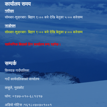
कार्यालय समय
गर्मीयाम
सोमबार-शुक्रबारः बिहान ९ः०० बजे देखि बेलुका ५ः०० बजेसम्म
जाडोयाम
सोमबार-शुक्रबारः बिहान ९ः०० बजे देखि बेलुका ४ः०० बजेसम्म
सार्वजनिक बिदाको दिन कार्यालय बन्द रहनेछ।
सम्पर्क
किस्पाङ गाउँपालिका
गाउँ कार्यपालिकाको कार्यालय
काहुले‍‍, नुवाकोट
फोन: ‌+९७७-०१०-६८१२१७
अडियो नोटिस ‌‍:१६१८०७०७०१००१