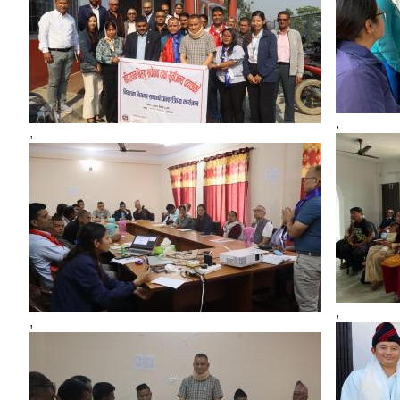
,
,
,
,