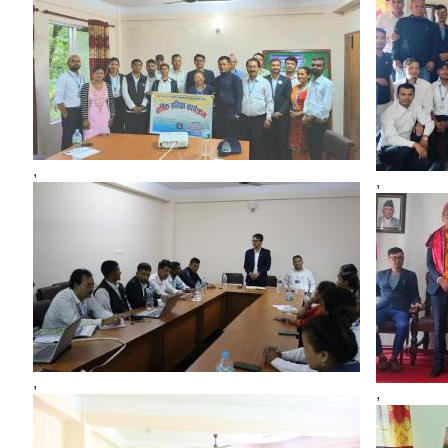
,
,
,
,