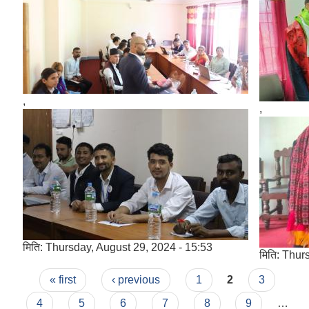
,
,
मिति:
Thursday, August 29, 2024 - 15:53
मिति:
Thurs
Pages
« first
‹ previous
1
2
3
4
5
6
7
8
9
…