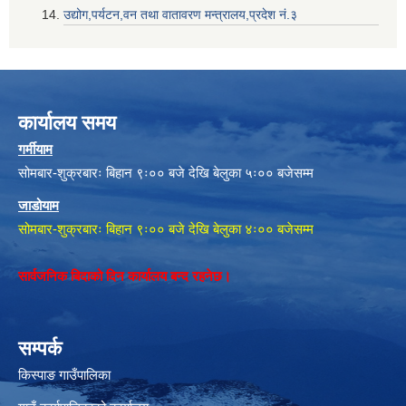
उद्योग,पर्यटन,वन तथा वातावरण मन्त्रालय,प्रदेश नं‌‍‌‍.३
कार्यालय समय
गर्मीयाम
सोमबार-शुक्रबारः बिहान ९ः०० बजे देखि बेलुका ५ः०० बजेसम्म
जाडोयाम
सोमबार-शुक्रबारः बिहान ९ः०० बजे देखि बेलुका ४ः०० बजेसम्म
सार्वजनिक बिदाको दिन कार्यालय बन्द रहनेछ।
सम्पर्क
किस्पाङ गाउँपालिका