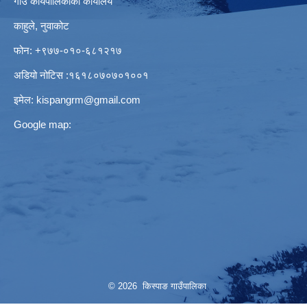
गाउँ कार्यपालिकाको कार्यालय
काहुले‍‍, नुवाकोट
फोन: ‌+९७७-०१०-६८१२१७
अडियो नोटिस ‌‍:१६१८०७०७०१००१
इमेल:
kispangrm@gmail.com
Google map:
© 2026 किस्पाङ गाउँपालिका