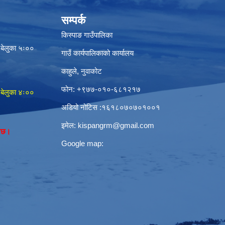
सम्पर्क
किस्पाङ गाउँपालिका
 बेलुका ५ः००
गाउँ कार्यपालिकाको कार्यालय
काहुले‍‍, नुवाकोट
फोन: ‌+९७७-०१०-६८१२१७
 बेलुका ४ः००
अडियो नोटिस ‌‍:१६१८०७०७०१००१
इमेल:
kispangrm@gmail.com
नेछ।
Google map: