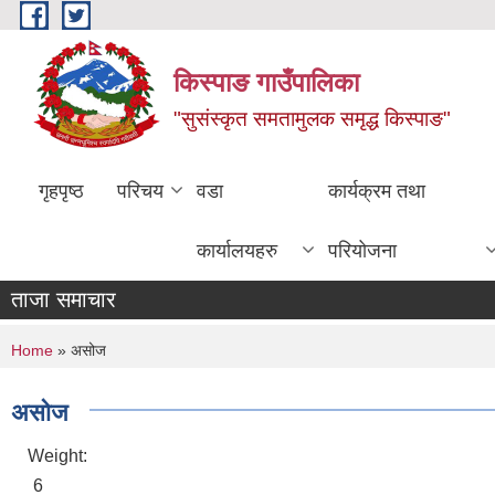
Skip to main content
किस्पाङ गाउँपालिका
"सुसंस्कृत समतामुलक समृद्ध किस्पाङ"
गृहपृष्ठ
परिचय
वडा
कार्यक्रम तथा
कार्यालयहरु
परियोजना
ताजा समाचार
You are here
Home
» असोज
असोज
Weight:
6