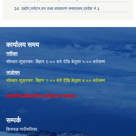
उद्योग,पर्यटन,वन तथा वातावरण मन्त्रालय,प्रदेश नं‌‍‌‍.३
कार्यालय समय
गर्मीयाम
सोमबार-शुक्रबारः बिहान ९ः०० बजे देखि बेलुका ५ः०० बजेसम्म
जाडोयाम
सोमबार-शुक्रबारः बिहान ९ः०० बजे देखि बेलुका ४ः०० बजेसम्म
सार्वजनिक बिदाको दिन कार्यालय बन्द रहनेछ।
सम्पर्क
किस्पाङ गाउँपालिका