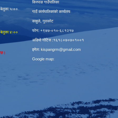
किस्पाङ गाउँपालिका
 बेलुका ५ः००
गाउँ कार्यपालिकाको कार्यालय
काहुले‍‍, नुवाकोट
फोन: ‌+९७७-०१०-६८१२१७
 बेलुका ४ः००
अडियो नोटिस ‌‍:१६१८०७०७०१००१
इमेल:
kispangrm@gmail.com
नेछ।
Google map: