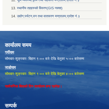
भूमि व्यवस्था,कृषि तथा सहकारी मन्त्रालय,प्रदेश नं‌‍‌‍.३
स्थानीय तहहरुको विवरण(GIS नक्सा)
उद्योग,पर्यटन,वन तथा वातावरण मन्त्रालय,प्रदेश नं‌‍‌‍.३
कार्यालय समय
गर्मीयाम
सोमबार-शुक्रबारः बिहान ९ः०० बजे देखि बेलुका ५ः०० बजेसम्म
जाडोयाम
सोमबार-शुक्रबारः बिहान ९ः०० बजे देखि बेलुका ४ः०० बजेसम्म
सार्वजनिक बिदाको दिन कार्यालय बन्द रहनेछ।
सम्पर्क