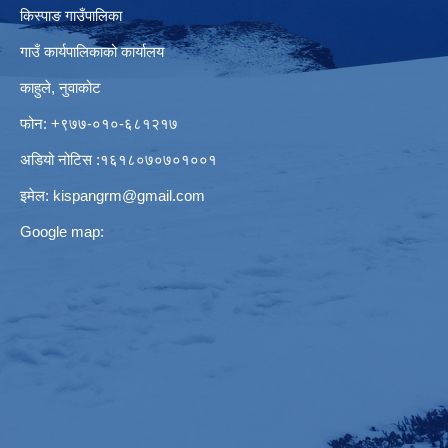
किस्पाङ गाउँपालिका
गाउँ कार्यपालिकाको कार्यालय
काहुले‍‍, नुवाकोट
फोन: ‌+९७७-०१०-६८१२१७
अडियो नोटिस ‌‍:१६१८०७०७०१००१
इमेल:
kispangrm@gmail.com
Google map: